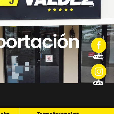
67.58k
ortación
4.43k