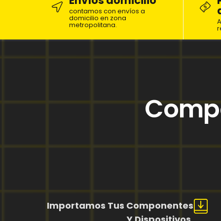
Envíos domicilio
contamos con envíos a
domicilio en zona
A
metropolitana.
r
Compo
Importamos Tus Componentes
Y Dispositivos.