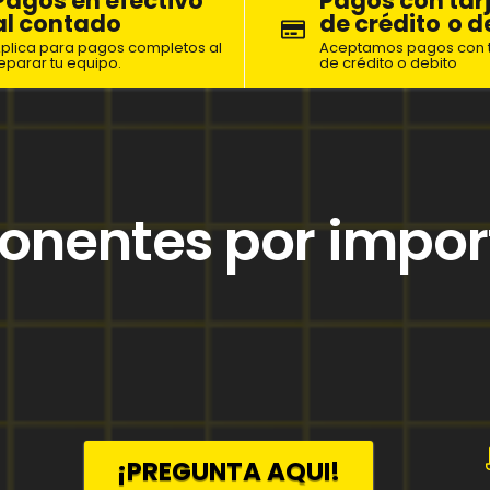
Pagos en efectivo
Pagos con tar
al contado
de crédito
o d
plica para pagos completos al
Aceptamos pagos con t
eparar tu equipo.
de crédito o debito
nentes por impor
¡PREGUNTA AQUI!