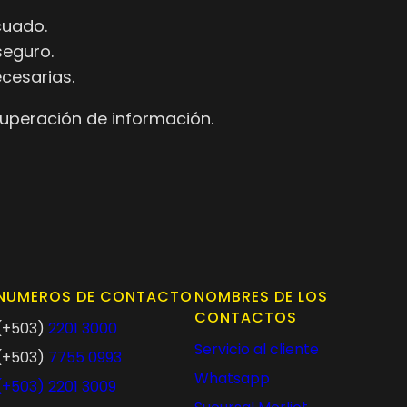
cuado.
seguro.
cesarias.
cuperación de información.
NUMEROS DE CONTACTO
NOMBRES DE LOS
CONTACTOS
(+503)
2201 3000
Servicio al cliente
(+503)
7755 0993
Whatsapp
(+503)
2201 3009