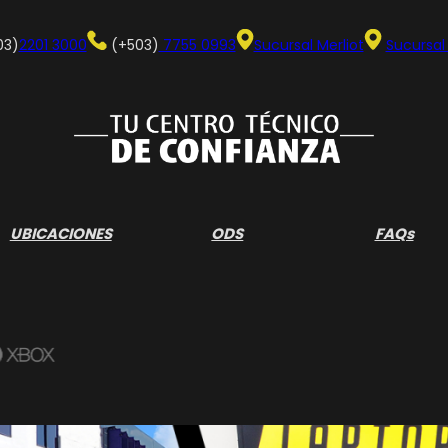
03)
2201 3000
(+503)
7755 0993
Sucursal Merliot
Sucursal
UBICACIONES
ODS
FAQs