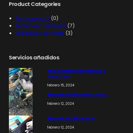
Product Categories
a
r
0
Sin categorizar
0
p
7
Reparación Hardware
7
r
3
p
Reparación Software
3
o
p
r
d
r
o
u
o
d
Servicios añadidos
c
d
u
t
u
c
Mantenimiento preventivo y
correctivo
o
c
t
s
t
o
febrero 15, 2024
o
s
Reparación microelectrónica
s
febrero 12, 2024
Reparación de teclado
febrero 12, 2024