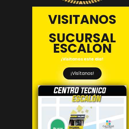
OS
VISITANOS
AL
SUCURSAL
ESCALON
T
¡Visitanos este dia!
¡Visítanos!