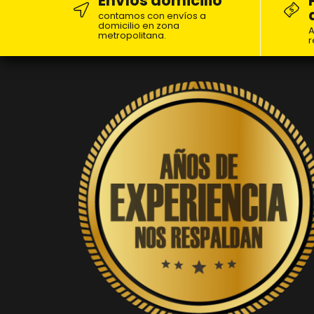
Envíos domicilio
contamos con envíos a
domicilio en zona
A
metropolitana.
r