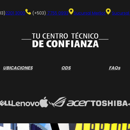
03)
2201 3000
(+503)
7755 0993
Sucursal Merliot
Sucursal
UBICACIONES
ODS
FAQs