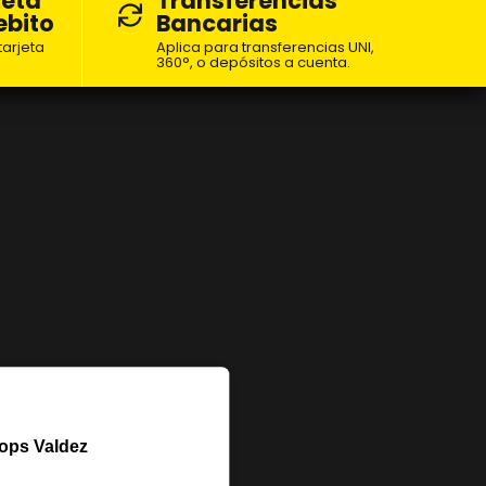
jeta
Transferencias
ebito
Bancarias
arjeta
Aplica para transferencias UNI,
360°, o depósitos a cuenta.
tops Valdez