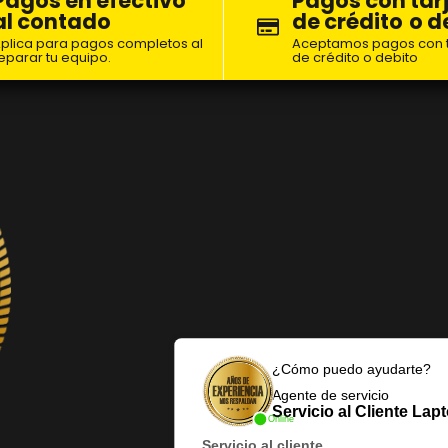
Pagos en efectivo
Pagos con tar
al contado
de crédito
o d
plica para pagos completos al
Aceptamos pagos con t
eparar tu equipo.
de crédito o debito
¿Cómo puedo ayudarte?
Agente de servicio
Servicio al Cliente Lap
Online
Servicio al cliente