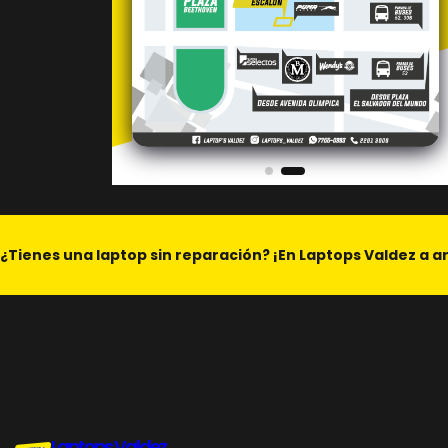
¿Tienes una laptop sin reparación? ¡En Laptops Valdez a a
Laptops Valdez