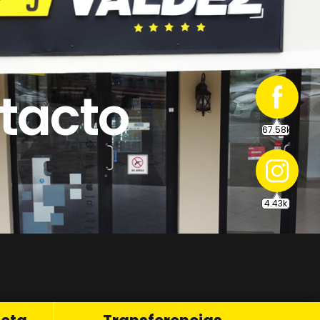
67.58k
tacto
4.43k