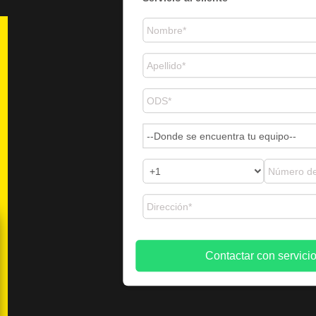
VISITANOS
SUCURSAL
MERLIOT
¡Aprovecha Hoy!
¡Visítanos!
Contactar con servicio