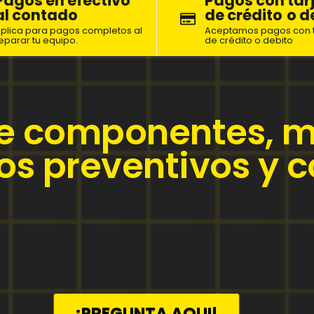
Pagos en efectivo
Pagos con tar
al contado
de crédito
o d
plica para pagos completos al
Aceptamos pagos con t
eparar tu equipo.
de crédito o debito
e componentes, 
s preventivos y c
¡PREGUNTA AQUI!