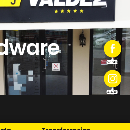
67.58k
rdware
4.43k