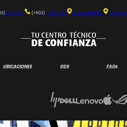
03)
2201 3000
(+503)
7755 0993
Sucursal Merliot
Sucursal
UBICACIONES
ODS
FAQs