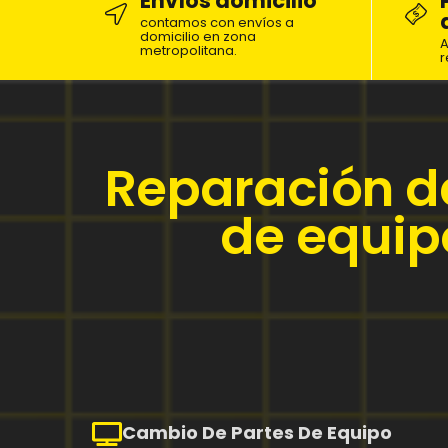
Envíos domicilio
contamos con envíos a
domicilio en zona
A
metropolitana.
r
Reparación d
de equipo
Cambio De Partes De Equipo