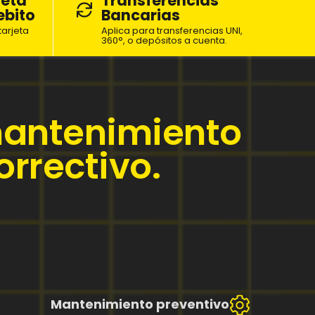
jeta
Transferencias
ebito
Bancarias
arjeta
Aplica para transferencias UNI,
360°, o depósitos a cuenta.
mantenimiento
orrectivo.
Mantenimiento preventivo