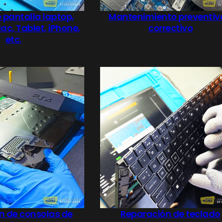
pantalla laptop,
Mantenimiento preventiv
c, Tablet, iPhone,
correctivo
etc.
n de consolas de
Reparación de teclado