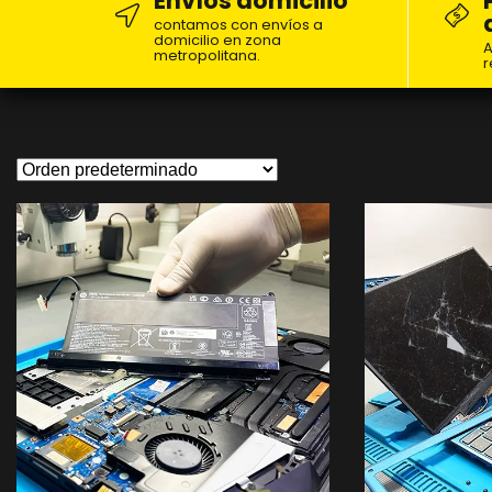
Envíos domicilio
contamos con envíos a
domicilio en zona
A
metropolitana.
r