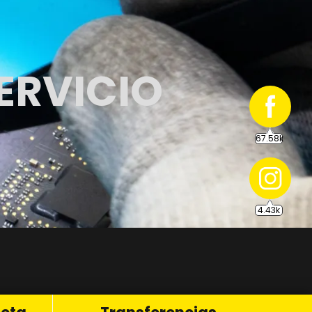
67.58k
ERVICIO
4.43k