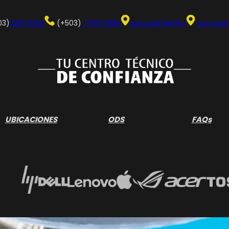
03)
2201 3000
(+503)
7755 0993
Sucursal Merliot
Sucursal
UBICACIONES
ODS
FAQs