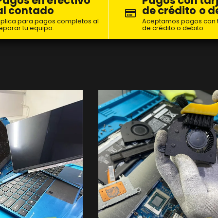
Pagos en efectivo
Pagos con tar
al contado
de crédito
o d
plica para pagos completos al
Aceptamos pagos con t
eparar tu equipo.
de crédito o debito