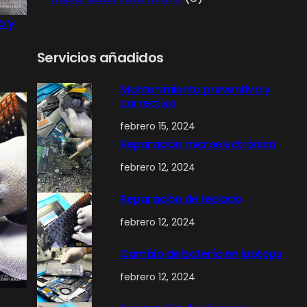
o
p
r
o y
d
r
o
u
o
d
Servicios añadidos
c
d
u
Mantenimiento preventivo y
t
u
c
correctivo
o
c
t
febrero 15, 2024
s
t
o
Reparación microelectrónica
o
s
febrero 12, 2024
s
Reparación de teclado
febrero 12, 2024
Cambio de batería en laptops
febrero 12, 2024