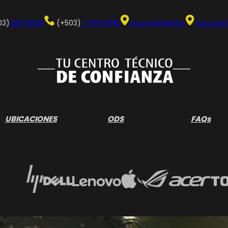
03)
2201 3000
(+503)
7755 0993
Sucursal Merliot
Sucursal
UBICACIONES
ODS
FAQs