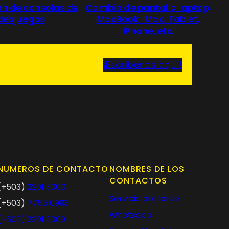
n de consolas de
Cambio de pantalla laptop,
deojuegos
MacBook, iMac, Tablet,
iPhone, etc.
¡Escríbenos aquí!
NUMEROS DE CONTACTO
NOMBRES DE LOS
CONTACTOS
(+503)
2201 3000
Servicio al cliente
(+503)
7755 0993
Whatsapp
(+503)
2201 3009