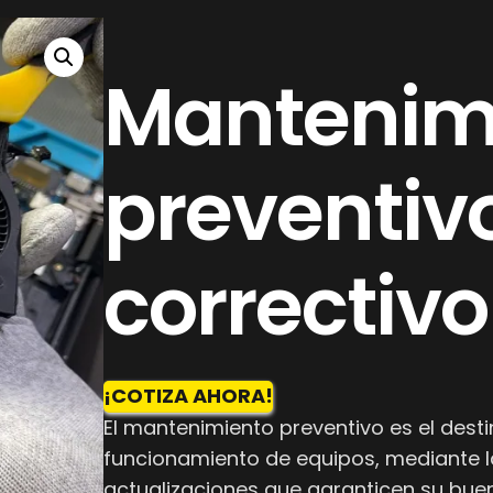
Mantenim
preventiv
correctivo
¡COTIZA AHORA!
El mantenimiento preventivo es el dest
funcionamiento de equipos, mediante la 
actualizaciones que garanticen su buen