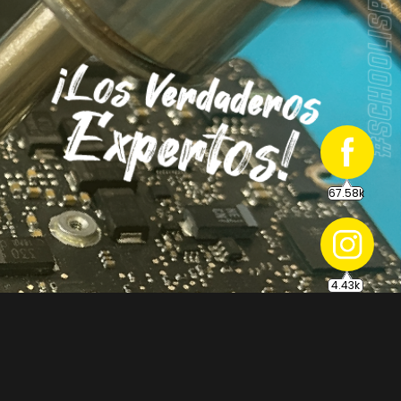
67.58k
4.43k