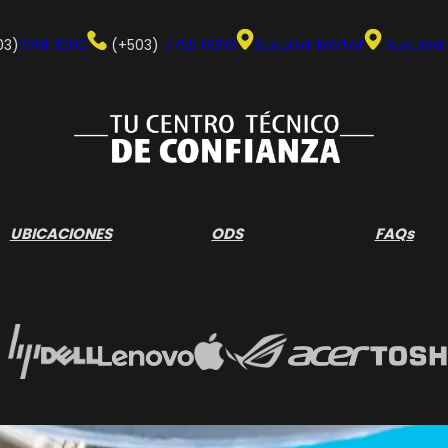
03)
2201 3000
(+503)
7755 0993
Sucursal Merliot
Sucursal
UBICACIONES
ODS
FAQs