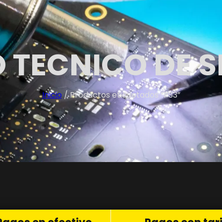
 TECNICO DE S
Inicio
/ Productos etiquetados “PS3”