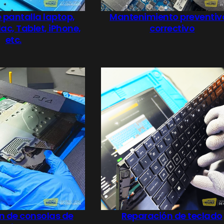
pantalla laptop,
Mantenimiento preventiv
c, Tablet, iPhone,
correctivo
etc.
n de consolas de
Reparación de teclado