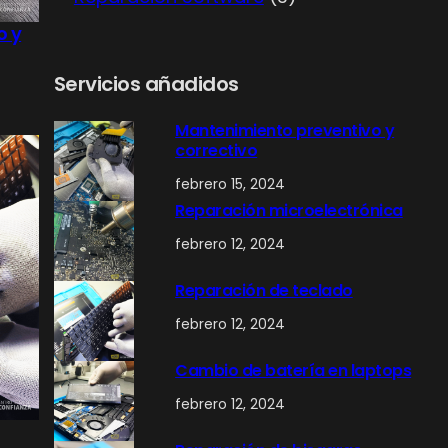
o
p
r
o y
d
r
o
u
o
d
Servicios añadidos
c
d
u
Mantenimiento preventivo y
t
u
c
correctivo
o
c
t
febrero 15, 2024
s
t
o
Reparación microelectrónica
o
s
febrero 12, 2024
s
Reparación de teclado
febrero 12, 2024
Cambio de batería en laptops
febrero 12, 2024