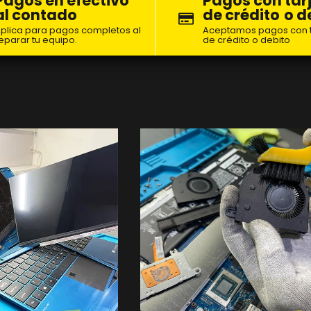
Pagos en efectivo
Pagos con tar
al contado
de crédito
o d
plica para pagos completos al
Aceptamos pagos con t
eparar tu equipo.
de crédito o debito