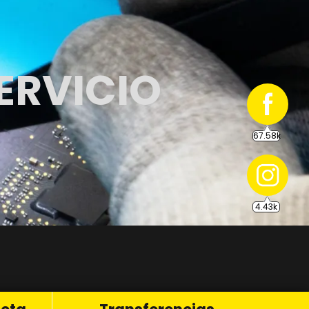
67.58k
ERVICIO
4.43k