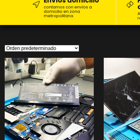
Envíos domicilio
contamos con envíos a
domicilio en zona
A
metropolitana.
r