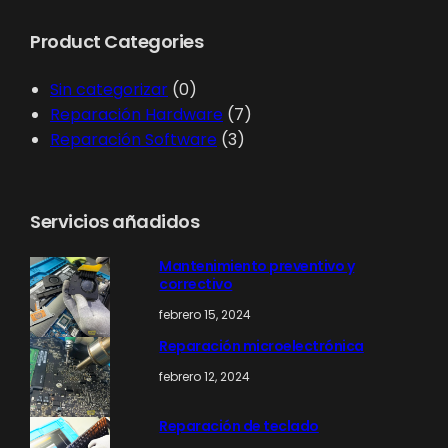
c
Product Categories
a
r
0
Sin categorizar
0
p
7
Reparación Hardware
7
r
3
p
Reparación Software
3
o
p
r
d
r
o
u
o
d
Servicios añadidos
c
d
u
t
u
c
Mantenimiento preventivo y
correctivo
o
c
t
s
t
o
febrero 15, 2024
o
s
Reparación microelectrónica
s
febrero 12, 2024
Reparación de teclado