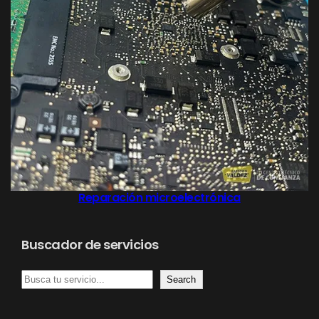
Reparación microelectrónica
Buscador de servicios
B
Search
u
s