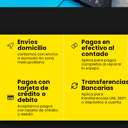
Envíos
Pagos en
domicilio
efectivo al
contado
contamos con envíos
a domicilio en zona
Aplica para pagos
metropolitana.
completos al reparar
tu equipo.
Pagos con
Transferencia
tarjeta de
Bancarias
crédito
o
Aplica para
transferencias UNI, 360°,
debito
o depósitos a cuenta.
Aceptamos pagos
con tarjeta de crédito
o debito